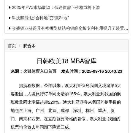
2025年PVC市场展望：低迷供需下价格或将下滑
科技赋能 让“会种地”变“慧种地”
金盛铝业获得具有密拼型材结构铝蜂窝板专利有用提升了装置功率和装置质量
首页
/
胶合木
日韩欧美18 MBA智库
来源：
火狐体育入口首页
发布时间：2025-09-16 20:43:23
据携程数据，今年以来，澳大利亚位列我国入境游第5大
客源国，入境旅行订单同比增加155%，澳大利亚到我国的航
班数量同比增幅超越220%。澳大利亚游客来我国的抢手目的
地包含上海、广州、北京、成都、深圳、杭州、重庆、厦
门、南京和西安。在立刻就要降临的暑假，澳大利亚-我国的
机票均价较去年同期下降近三成。