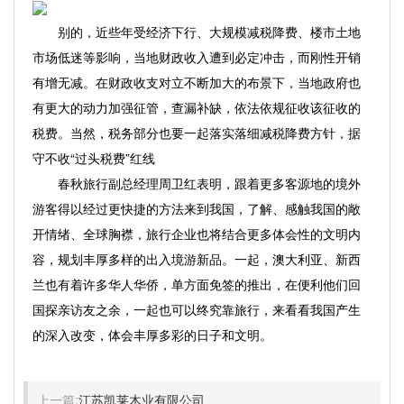
别的，近些年受经济下行、大规模减税降费、楼市土地
市场低迷等影响，当地财政收入遭到必定冲击，而刚性开销
有增无减。在财政收支对立不断加大的布景下，当地政府也
有更大的动力加强征管，查漏补缺，依法依规征收该征收的
税费。当然，税务部分也要一起落实落细减税降费方针，据
守不收“过头税费”红线
春秋旅行副总经理周卫红表明，跟着更多客源地的境外
游客得以经过更快捷的方法来到我国，了解、感触我国的敞
开情绪、全球胸襟，旅行企业也将结合更多体会性的文明内
容，规划丰厚多样的出入境游新品。一起，澳大利亚、新西
兰也有着许多华人华侨，单方面免签的推出，在便利他们回
国探亲访友之余，一起也可以终究靠旅行，来看看我国产生
的深入改变，体会丰厚多彩的日子和文明。
上一篇:
江苏凯莱木业有限公司