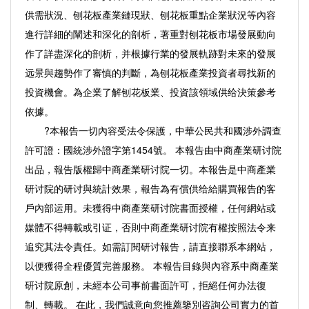
供需狀況、刨花板產業鏈現狀、刨花板重點企業狀況等內容
進行詳細的闡述和深化的剖析，著重對刨花板市場發展動向
作了詳盡深化的剖析，并根據行業的發展軌跡對未來的發展
远景與趨勢作了審慎的判斷，為刨花板產業投資者尋找新的
投資機會。為企業了解刨花板業、投資該領域供给決策參考
依據。
?本報告一切內容受法令保護，中華公民共和國涉外調查
許可證：國統涉外證字第1454號。 本報告由中商產業研讨院
出品，報告版權歸中商產業研讨院一切。本報告是中商產業
研讨院的研讨與統計效果，報告為有償供给給購買報告的客
戶內部运用。未獲得中商產業研讨院書面授權，任何網站或
媒體不得轉載或引证，否則中商產業研讨院有權按照法令来
追究其法令責任。如需訂閱研讨報告，請直接聯系本網站，
以便獲得全程優質完善服務。 本報告目錄與內容系中商產業
研讨院原創，未經本公司事前書面許可，拒絕任何办法復
制、轉載。 在此，我們誠意向您推薦鑒別咨詢公司實力的首