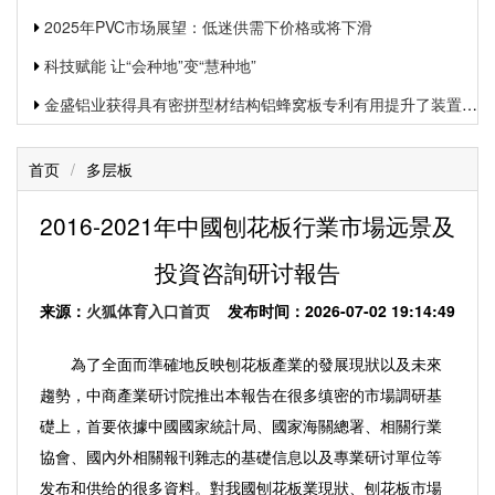
2025年PVC市场展望：低迷供需下价格或将下滑
科技赋能 让“会种地”变“慧种地”
金盛铝业获得具有密拼型材结构铝蜂窝板专利有用提升了装置功率和装置质量
首页
/
多层板
2016-2021年中國刨花板行業市場远景及
投資咨詢研讨報告
来源：
火狐体育入口首页
发布时间：2026-07-02 19:14:49
為了全面而準確地反映刨花板產業的發展現狀以及未來
趨勢，中商產業研讨院推出本報告在很多缜密的市場調研基
礎上，首要依據中國國家統計局、國家海關總署、相關行業
協會、國內外相關報刊雜志的基礎信息以及專業研讨單位等
发布和供给的很多資料。對我國刨花板業現狀、刨花板市場