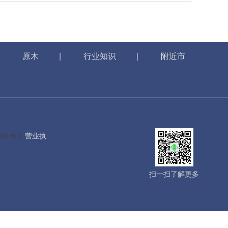
|
原木
|
行业知识
|
附近市
944号-2
营业执
扫一扫了解更多