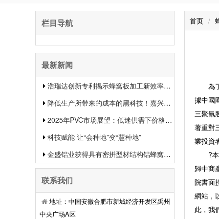
首页
/
栏目导航
最新新闻
浩瑞达创新专利揭示蜂窝板加工新效率提升行业竞争力
為了全
據中國
降低生产所带来的成本的黑科技！嘉兴中集新材料的生物质蜂窝板专利申报引发热议
三聚氰
2025年PVC市场展望：低迷供需下价格或将下滑
著重對
科技赋能 让“会种地”变“慧种地”
業投資
金盛铝业获得具有密拼型材结构铝蜂窝板专利有用提升了装置功率和装置质量
?本報
歸中商
联系我们
院書面
網站，
地址：中国安徽合肥市新城经济开发区禹州
此，我
中央广场A区