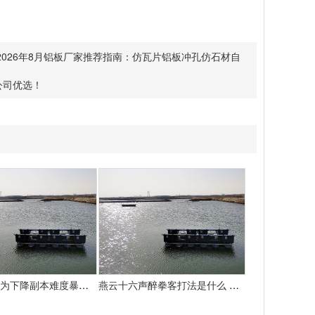
2026年8月铝板厂家推荐指南：仿瓦片铝板冲孔仿石材自
公司优选！
魔兽国际：为下降副本难度暴雪决议添加怪物50%血量
燕云十六声醉拳客打法是什么 悄悄告知你燕云十六声怎样打醉拳客