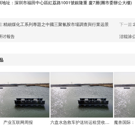
址：深圳市福田中心區紅荔路1001號銀隆重 廈7層(團市委辦公大樓)
:
精細煤化工系列專題之中國三聚氰胺市場調查與行業远景
下一篇:
研讨報告
洁辊涂
品
产业互联网周报
六盘水急救车护送转运租赁收费价目表-正规救护车出租最新排名一览