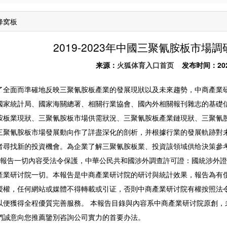
蜂窝板
2019-2023年中國三聚氰胺板市
来源：
火狐体育入口首页
发布时间：2025-1
面而準確地反映三聚氰胺板產業的發展現狀以及未來趨勢，中商產業研
國家統計局、國家海關總署、相關行業協會、國內外相關報刊雜志的基礎
胺板業現狀、三聚氰胺板市場供需狀況、三聚氰胺板產業鏈現狀、三聚氰
三聚氰胺板市場發展動向作了詳盡深化的剖析，并根據行業的發展軌跡對
者尋找新的投資機會。為企業了解三聚氰胺板業、投資該領域供给決策參
告一切內容受法令保護，中華公民共和國涉外調查許可證：國統涉外證字第
產業研讨院一切。本報告是中商產業研讨院的研讨與統計效果，報告為有
授權，任何網站或媒體不得轉載或引证，否則中商產業研讨院有權按照法
以便獲得全程優質完善服務。 本報告目錄與內容系中商產業研讨院原創，
們誠意向您推薦鑒別咨詢公司實力的首要办法。