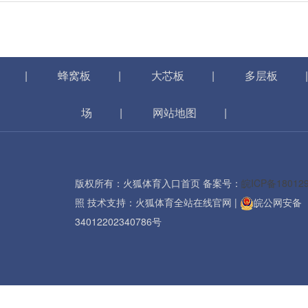
|
蜂窝板
|
大芯板
|
多层板
场
|
网站地图
|
版权所有：火狐体育入口首页 备案号：
皖ICP备18012
照
技术支持：
火狐体育全站在线官网
|
皖公网安备
34012202340786号