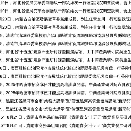
9日，河北省發展变革委副廳級干部劉維友一行蒞臨我院调查調研。會上， 
9日，河北省發展变革委副廳級干部劉維友一行蒞臨我院调查調研。會上， 
20日，內蒙古自治區發展变革委黨組成員、副主任黃文川一行蒞臨我院调
20日，內蒙古自治區發展变革委黨組成員、副主任黃文川一行蒞臨我院调
清遠市清城區委黨校聯合陽山縣舉辦“促進城鄉區域協調發展與縣域經濟發
清遠市清城區委黨校聯合陽山縣舉辦“促進城鄉區域協調發展與縣域經濟發
河北省“十五五”規劃严重研讨課題圓滿結項。由中商產業研讨院吳重生博
河北省“十五五”規劃严重研讨課題圓滿結項。由中商產業研讨院吳重生博
日，廣西壯族自治區河池市羅城仫佬族自治縣縣委書記吳貞儒一行蒞臨我院
日，廣西壯族自治區河池市羅城仫佬族自治縣縣委書記吳貞儒一行蒞臨我院
2025年哈密市招商隊伍才能提高培訓班開講。中商產業研讨院袁健教授應
2025年哈密市招商隊伍才能提高培訓班開講。中商產業研讨院袁健教授應
黑龍江省黑河市全市“業務大講堂”暨“智匯黑河高質量發展講壇”新形勢下
黑龍江省黑河市全市“業務大講堂”暨“智匯黑河高質量發展講壇”新形勢下
5年8月21日，貴陽市商務局組織召開《貴陽貴安“十五五”商貿業發展研讨
5年8月21日，貴陽市商務局組織召開《貴陽貴安“十五五”商貿業發展研讨