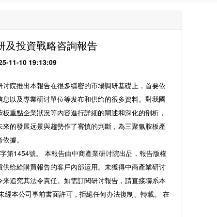
場調研及投資戰略咨詢報告
1-10 19:13:09
讨院推出本報告在很多缜密的市場調研基礎上，首要依
信息以及專業研讨單位等发布和供给的很多資料。對我國
胺板重點企業狀況等內容進行詳細的闡述和深化的剖析，
未來的發展远景與趨勢作了審慎的判斷，為三聚氰胺板產
考依據。
1454號。 本報告由中商產業研讨院出品，報告版權
償供给給購買報告的客戶內部运用。未獲得中商產業研讨
令来追究其法令責任。如需訂閱研讨報告，請直接聯系本
未經本公司事前書面許可，拒絕任何办法復制、轉載。 在