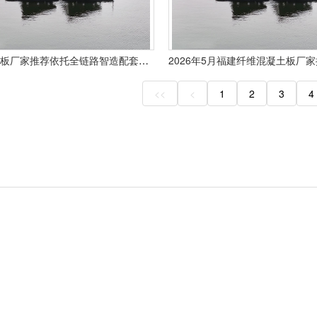
2026碳晶板厂家推荐依托全链路智造配套夯实室内装饰板材供应实力
<<
<
1
2
3
4