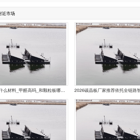
附近市场
纤维板是什么材料_甲醛高吗_和颗粒板哪个好_选购知识