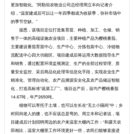
更加智能化。”阿勒坦农牧业公司总经理周立丰向记者介
绍，“温室建成后可以让一年四季都成为收获季，弥补市场中
的季节空缺。”
据悉，该项目定位打造集育苗、种植、加工、仓储、销
售于一体的高端设施农业项目，主要种植产品为樱桃番茄。
主要建设番茄育苗中心、生产中心、分拣包装中心、冷链物
流配送中心四大功能区。项目建成后将运用大数据指导生产
和销售，通过配置环境监视测定、生产的全部过程管理、质
量安全监控、采后商品化处理等信息化手段，实现农业生产
精准化、管理自动化、农产品溯源安全化及农产品储运智能
化，打造高标准“蔬菜工厂”。项目达产后，亩均产樱桃番茄
14.67吨，年产2650吨。
植物可以寄托于土壤，也可以生长在“无土小隔间”中；乡
村田间老人的腰，也不应该总是弯的。周立丰和记者说，项
目建成后计划招聘周边的农户来温室大棚内工作：“和露天农
田相比，温室大棚里工作环境更好一些，农民们能够直接进