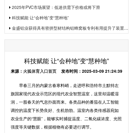
2025年PVC市场展望：低迷供需下价格或将下滑
科技赋能 让“会种地”变“慧种地”
金盛铝业获得具有密拼型材结构铝蜂窝板专利有用提升了装置功率和装置质量
科技赋能 让“会种地”变“慧种地”
来源：
火狐体育入口首页
发布时间：2025-03-09 21:24:39
早春三月的内蒙古春寒料峭，走进呼和浩特市土默特左
旗国家现代农业示范区的现代农业智慧温室，这里却温暖湿
润，一股春天的气息扑面而来。各类品种的番茄在人工智能
调控的温度下长势良好、生机勃勃。温室内各类传感器宛如
农业生产的“慧眼”，能够实时捕捉温度、二氧化碳浓度、光照
强度等关键数据，根据植物有必要进行调节。