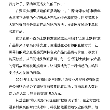
行打叶子、采摘等更省力气的工作。”
在温室大棚里搭建的直播场地中，主播“老家农铺”和青年
志愿者正详细的介绍当地农产品的特色和优势，回应弹幕中
大家的疑问并分享农产品的吃的方法，许多网友纷纷下单购
买农产品。
这场直播不仅为土默特左旗区域公用品牌“五彩土默特”农
产品带来了极高的曝光度，更通过生动有趣的直播方式，让
屏幕前的观众直观感受到特色农产品的品质与价值，激发了
购买欲望。从田间地头到直播间，每一份“五彩土默特”农产品
的背后故事都被娓娓道来，让消费成为了一种情感的共鸣和
支持乡村发展的行动。
2024年土默特左旗团委与阿勒坦农牧业发展投资有限责
任公司联合举办了四场直播带货助农活动，直播观看人数达
21万余人次，销售额突破18.5万元。
从过去的“靠天吃饭”到现在的“数据说了算”，在全方面推
进乡村振兴的时代浪潮中，科技悄然重塑着农业的模样。随