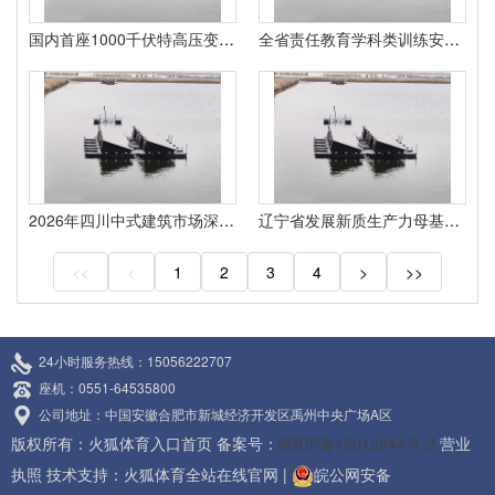
国内首座1000千伏特高压变电站接连安全运作3000天 - 特高压
全省责任教育学科类训练安排完结根本清零
2026年四川中式建筑市场深度测评：五家匠心服务商的专业选择指南
辽宁省发展新质生产力母基金完成重要布局
<<
<
1
2
3
4
>
>>
24小时服务热线：15056222707
座机：0551-64535800
公司地址：中国安徽合肥市新城经济开发区禹州中央广场A区
版权所有：火狐体育入口首页 备案号：
皖ICP备18012944号-2
营业
执照
技术支持：
火狐体育全站在线官网
|
皖公网安备