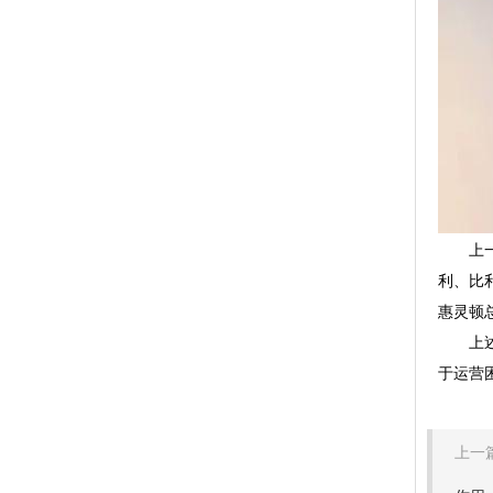
上一年
利、比
惠灵顿
上述两
于运营
上一篇