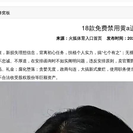
蜂窝板
18款免费禁用黄a
来源：
火狐体育入口首页
发布时间：2025-1
新损失理想信念，背离初心任务，扶植个人实力，搞“七个有之”；无视
不忠诚、不厚道，在安排函询时不如实阐明问题，违反安排原则，卖官鬻
品、礼金；腐化堕落；贪婪无度，政商勾连，大搞新式糜烂，使用职务便
不合法收受股权股份等巨额资产。