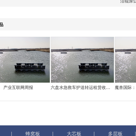
洁辊涂
品
产业互联网周报
六盘水急救车护送转运租赁收费价目表-正规救护车出租最新排名一览
|
蜂窝板
|
大芯板
|
多层板