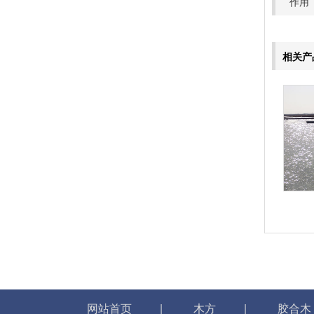
作用
相关产
网站首页
|
木方
|
胶合木