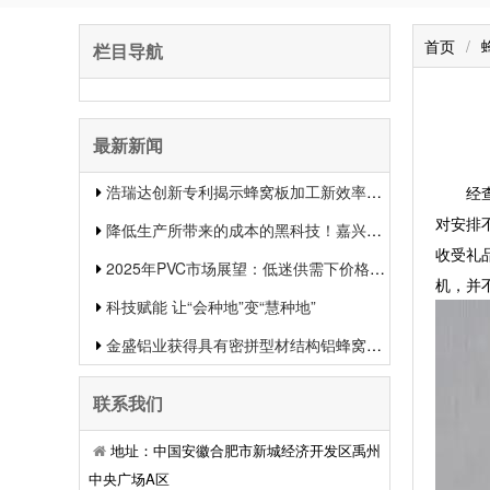
首页
/
栏目导航
最新新闻
浩瑞达创新专利揭示蜂窝板加工新效率提升行业竞争力
经查，
对安排
降低生产所带来的成本的黑科技！嘉兴中集新材料的生物质蜂窝板专利申报引发热议
收受礼
2025年PVC市场展望：低迷供需下价格或将下滑
机，并
科技赋能 让“会种地”变“慧种地”
金盛铝业获得具有密拼型材结构铝蜂窝板专利有用提升了装置功率和装置质量
联系我们
地址：中国安徽合肥市新城经济开发区禹州
中央广场A区