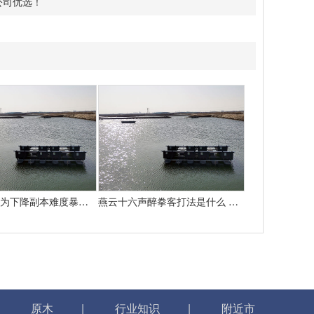
公司优选！
魔兽国际：为下降副本难度暴雪决议添加怪物50%血量
燕云十六声醉拳客打法是什么 悄悄告知你燕云十六声怎样打醉拳客
|
原木
|
行业知识
|
附近市