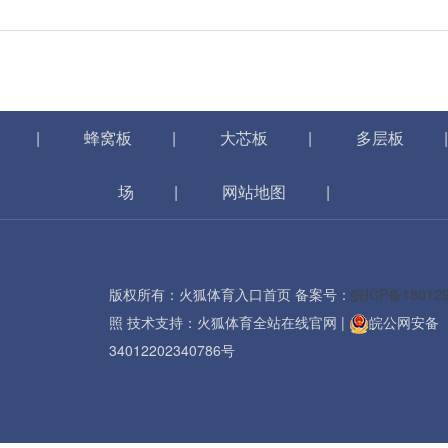
|
蜂窝板
|
大芯板
|
多层板
场
|
网站地图
|
版权所有：火狐体育入口首页 备案号：
皖ICP备18012
照
技术支持：
火狐体育全站在线官网
|
皖公网安备
34012202340786号