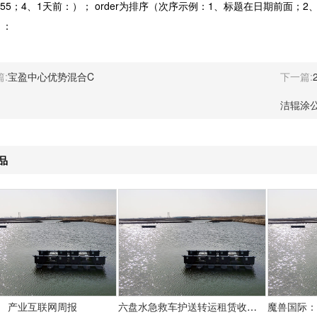
3：55；4、1天前：）； order为排序（次序示例：1、标题在日期前面；
）：
:
宝盈中心优势混合C
下一篇:
洁辊涂
品
产业互联网周报
六盘水急救车护送转运租赁收费价目表-正规救护车出租最新排名一览