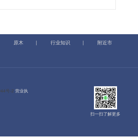
|
原木
|
行业知识
|
附近市
944号-2
营业执
扫一扫了解更多