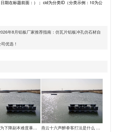
2、日期在标题前面：）； cid为分类ID（分类示例：10为公
2026年8月铝板厂家推荐指南：仿瓦片铝板冲孔仿石材自
公司优选！
魔兽国际：为下降副本难度暴雪决议添加怪物50%血量
燕云十六声醉拳客打法是什么 悄悄告知你燕云十六声怎样打醉拳客