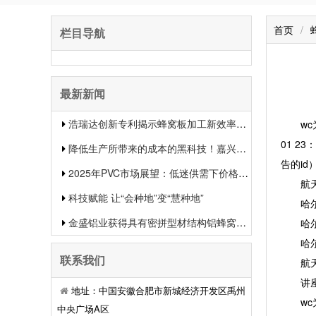
首页
/
栏目导航
最新新闻
浩瑞达创新专利揭示蜂窝板加工新效率提升行业竞争力
wc为字
01 2
降低生产所带来的成本的黑科技！嘉兴中集新材料的生物质蜂窝板专利申报引发热议
告的id
2025年PVC市场展望：低迷供需下价格或将下滑
航天学
科技赋能 让“会种地”变“慧种地”
哈尔滨
金盛铝业获得具有密拼型材结构铝蜂窝板专利有用提升了装置功率和装置质量
哈尔滨
哈尔滨
联系我们
航天学
讲座陈述
地址：中国安徽合肥市新城经济开发区禹州
wc为字
中央广场A区