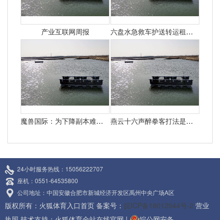
产业互联网周报
六盘水急救车护送转运租赁收费价目表-正规救护车出租最新排名一览
魔兽国际：为下降副本难度暴雪决议添加怪物50%血量
燕云十六声醉拳客打法是什么 悄悄告知你燕云十六声怎样打醉拳客
24小时服务热线：15056222707
座机：0551-64535800
公司地址：中国安徽合肥市新城经济开发区禹州中央广场A区
版权所有：火狐体育入口首页 备案号：
皖ICP备18012944号-2
营业
执照
技术支持：
火狐体育全站在线官网
|
皖公网安备