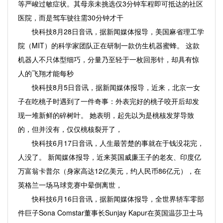
等严峻过敏症状。其母亲未挑选仅3分钟车程即可抵达的社区
医院，而是驾车驶往需30分钟才干
快科技8月28日音讯，据新闻媒体报导，美国麻省理工学
院（MIT）的科学家团队正在研制一款仿生机器蜜蜂。 这款
机器人不只体型细巧，分量乃至轻于一枚回形针，却具有惊
人的飞翔才能每秒
快科技8月5日音讯，据新闻媒体报导，近来，北京一女
子在吃桃子时遇到了一件奇事：外表完好的桃子咬开后却发
现一堆新鲜的碎树叶。 她表明，起先以为是桃核发芽导致
的，但并没有，仅仅桃核裂开了，
快科技6月17日音讯，人生最苦楚的事就在于钱没花完，
人没了。 新闻媒体报导，近来英国威廉王子的老友、印度亿
万富翁卡普尔（身家高达12亿美元，约人民币86亿元），在
英格兰一场马球竞赛中晕倒离世，
快科技6月16日音讯，据新闻媒体报导，全世界轿车零部
件巨子Sona Comstar董事长Sunjay Kapur在英国温莎卫士马