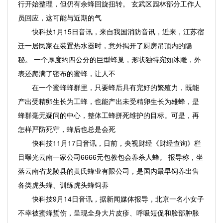
行开始整理，但仍有余蜂回旋扭转。 玄武区园林部分工作人
员回应，这可能与近期的气
快科技1月15日音讯，来自我国消防音讯，近来，江苏宿
迁一居民家在装置热水器时，意外揭开了厨房吊顶内的隐
秘。 一个厚度约四公分的巨型蜂巢，形状独特宛如冰雕，外
表还爬满了密布的蜜蜂，让人不
在一个蜜蜂蜂群里，只要蜂后具有完好的繁殖力，既能
产出受精卵生长为工蜂，也能产出未受精卵生长为雄蜂，是
蜂群毫无疑问的中心，整体工蜂拼死维护的目标。可是，再
怎样严防死守，蜂后也总是会死
快科技11月17日音讯，日前，央视财经《财经查询》栏
目曝光云南一家公司6666元包教包会养杀人蜂。 报导称，坐
落云南省龙陵县的黄氏蜂业有限公司，是国内最早饲养出售
各类虎头蜂、训练虎头蜂饲养
快科技9月14日音讯，据新闻媒体报导，北京一名小女子
不幸被蜜蜂蜇伤，呈现全身大片皮疹、呼吸短促和脸部肿胀