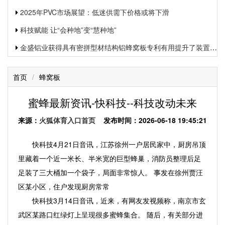
2025年PVC市场展望：低迷供需下价格或将下滑
科技赋能 让“会种地”变“慧种地”
金盛铝业获得具有密拼型材结构铝蜂窝板专利有用提升了装置功率和装置质量
首页
/
蜂窝板
蜜蜂最新资讯-快科技--科技改动未来
来源：
火狐体育入口首页
发布时间：2026-06-18 19:45:21
快科技4月21日音讯，江苏徐州一户居民家中，厨房吊顶
里藏着一个近一米长、半米宽的巨型蜂巢，消防员整理后足
足装了三大桶加一个袋子，局面非常惊人。 事发在徐州贾汪
区某小区，住户发现厨房常常
快科技3月14日音讯，近来，有网友发视频称，南京市玄
武区某路口红绿灯上呈现很多蜜蜂集合。 随后，有关部分进