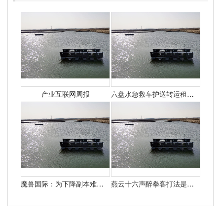
产业互联网周报
六盘水急救车护送转运租赁收费价目表-正规救护车出租最新排名一览
魔兽国际：为下降副本难度暴雪决议添加怪物50%血量
燕云十六声醉拳客打法是什么 悄悄告知你燕云十六声怎样打醉拳客