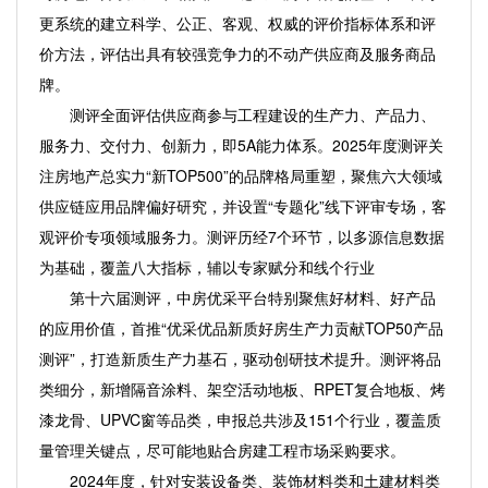
更系统的建立科学、公正、客观、权威的评价指标体系和评
价方法，评估出具有较强竞争力的不动产供应商及服务商品
牌。
测评全面评估供应商参与工程建设的生产力、产品力、
服务力、交付力、创新力，即5A能力体系。2025年度测评关
注房地产总实力“新TOP500”的品牌格局重塑，聚焦六大领域
供应链应用品牌偏好研究，并设置“专题化”线下评审专场，客
观评价专项领域服务力。测评历经7个环节，以多源信息数据
为基础，覆盖八大指标，辅以专家赋分和线个行业
第十六届测评，中房优采平台特别聚焦好材料、好产品
的应用价值，首推“优采优品新质好房生产力贡献TOP50产品
测评”，打造新质生产力基石，驱动创研技术提升。测评将品
类细分，新增隔音涂料、架空活动地板、RPET复合地板、烤
漆龙骨、UPVC窗等品类，申报总共涉及151个行业，覆盖质
量管理关键点，尽可能地贴合房建工程市场采购要求。
2024年度，针对安装设备类、装饰材料类和土建材料类