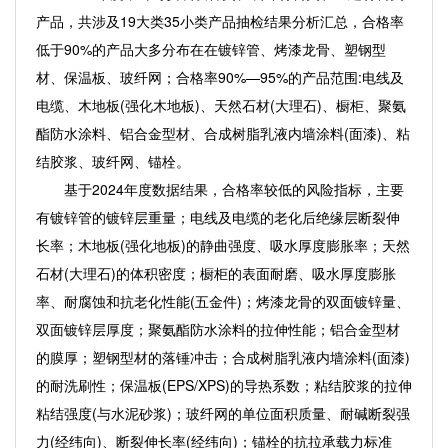
产品，共涉及19大类35小类产品抽检结果分析汇总，合格率
低于90%的产品大多分布在在镀锌管、烤漆龙骨、塑钢型
材、保温板、玻纤网；合格率90%—95%的产品范围:电线及
电缆、木地板(强化木地板)、天然石材(大理石)、橱柜、聚氨
酯防水涂料、铝合金型材、合成树脂乳液内墙涂料(面漆)、粘
结胶浆、玻纤网、锚栓。
基于2024年度数据结果，合格率较低的风险指标，主要
有镀锌管的镀锌层重量；电线及电缆的老化后绝缘层断裂伸
长率；木地板(强化地板)的静曲强度、吸水厚度膨胀率；天然
石材(大理石)的体积密度；橱柜的表面耐磨、吸水厚度膨胀
率、耐腐蚀和抗老化性能(五金件)；烤漆龙骨的双面镀锌量、
双面镀锌层厚度；聚氨酯防水涂料的拉伸性能；铝合金型材
的膜厚；塑钢型材的落锤冲击；合成树脂乳液内墙涂料(面漆)
的耐洗刷性；保温板(EPS/XPS)的导热系数；粘结胶浆的拉伸
粘结强度(与水泥砂浆)；玻纤网的单位面积质量、耐碱断裂强
力(经纬向)、断裂伸长率(经纬向)；锚栓的抗拉承载力标准