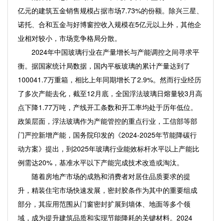
亿元的建筑五金销售规模占据市场7.73%的份额。除兴三星、
诺托、合和五金与好博窗控收入规模在5亿元以上外，其他企
业相对较小，市场竞争格局分散。
2024年中国玻璃行业在产量增长与产能调控之间寻求平
衡。据国家统计局数据，国内平板玻璃的累计产量达到了
100041.7万重箱，相比上年同期增长了2.9%。然而行业经历
了多次产能去化，截至12月底，全国浮法玻璃日熔量较3月高
点下降1.77万吨，产线开工条数和开工率均处于历年低位。
政策层面，浮法玻璃作为产能管控的重点行业，工信部等部
门严控新增产能，国务院印发的《2024-2025年节能降碳行
动方案》提出，到2025年玻璃行业能效标杆水平以上产能比
例需达20%，基准水平以下产能完成技术改造或淘汰。
随着房地产市场的成熟和消费者对居住品质要求的提
升，精装住宅市场快速发展，密封胶条作为其中的重要组成
部分，其应用范围从门窗密封扩展到墙体、地面等多个领
域，成为提升建筑品质和实现节能降耗的关键材料。2024