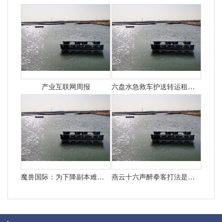
产业互联网周报
六盘水急救车护送转运租赁收费价目表-正规救护车出租最新排名一览
魔兽国际：为下降副本难度暴雪决议添加怪物50%血量
燕云十六声醉拳客打法是什么 悄悄告知你燕云十六声怎样打醉拳客