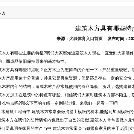
木方
建筑木方具有哪些特
来源：
火狐体育入口首页
发布时间：2026-0
方有哪些主要的特征?我们大家都知道建筑木方现在一直受到大家装修
的，而成品依旧保持原来的基本特性。
方具有哪些特点呢？正方木业为您简单的介绍一下：产品重量较轻、易
木方产品用途十分普遍，并且它是再生资源，但是还是存在一定的安全性
坏木材内部的结构，造成木材产品常规使用的寿命降低。所以，选购建筑
方加工在建筑中的特点有哪些。相信我们大家对建筑木方都不陌生，它
什么特点吗?那么下面的介绍一定别错过哦。来我们一起看一下吧!
木建筑工程当中,建筑木方常常会做混凝土模板的楞木,能起到加固模板的
筑木方在我们的防污装修内也做出了自己的贡献,建筑木方常常当做木龙骨
们要说明在家具的生产当中,建筑木方常常会当做很多家具的主干,起到