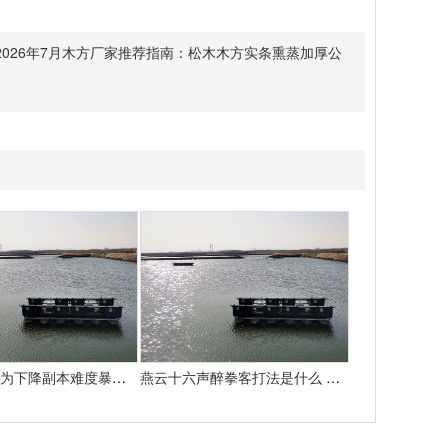
2026年7月木方厂家推荐指南：松木木方实条熏蒸加厚公
魔兽国际：为下降副本难度暴雪决议添加怪物50%血量
燕云十六声醉拳客打法是什么 悄悄告知你燕云十六声怎样打醉拳客