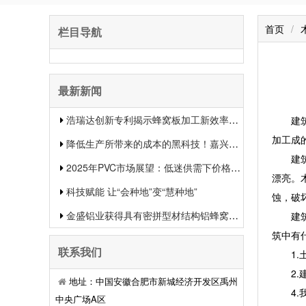
首页
/
栏目导航
最新新闻
浩瑞达创新专利揭示蜂窝板加工新效率提升行业竞争力
建筑木
加工成
降低生产所带来的成本的黑科技！嘉兴中集新材料的生物质蜂窝板专利申报引发热议
建筑木
2025年PVC市场展望：低迷供需下价格或将下滑
漂亮。
科技赋能 让“会种地”变“慧种地”
蚀，破
金盛铝业获得具有密拼型材结构铝蜂窝板专利有用提升了装置功率和装置质量
建筑木
筑中有
联系我们
1.土
2.建
地址：中国安徽合肥市新城经济开发区禹州
4.我
中央广场A区