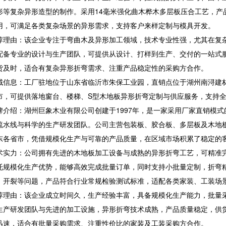
形等复杂异形造型的制作。采用14毫米强化曲木桦木多层板压合工艺，产
用，可满足各类复杂场景的异形需求，支持客户来样定制与模具开发。
由：该企业专注于弯曲木及异形加工领域，技术专业性强，尤其在复杂
配备专业的设计与生产团队，可提供从设计、打样到生产、交付的一站式
货及时，适合有复杂异形折弯需求、注重产品稳定性的采购方合作。
息：工厂驻地位于山东省临沂市朱保工业园，直销点位于湖州南浔建材
市，可提供落地窗台、楼梯、S型木地板异形折弯定制与供应服务，支持
绍：湖州巨象木业有限公司创建于1997年，是一家采用厂家直销模式的
流水线与科学的生产研发团队。公司主营包装板、胶合板、多层板及木地
东各省市，凭借规模化生产与可靠的产品质量，在区域市场积累了稳定的
力：公司拥有先进的木地板加工设备与成熟的异形折弯工艺，可精准完
托规模化生产优势，能够高效完成批量订单，同时支持小批量定制，折弯
、开裂等问题，产品符合行业常规检验测试标准，适配各类家装、工装场
由：该企业成立时间久，生产经验丰富，具备规模化生产能力，批量采
生产研发团队与先进的加工设施，异形折弯技术成熟，产品质量稳定，供
迅速，适合有批量采购需求、注重性价比的家装及工装采购方合作。