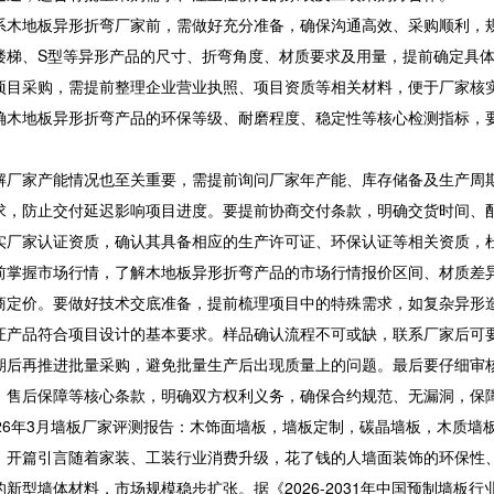
地板异形折弯厂家前，需做好充分准备，确保沟通高效、采购顺利，规
楼梯、S型等异形产品的尺寸、折弯角度、材质要求及用量，提前确定具
项目采购，需提前整理企业营业执照、项目资质等相关材料，便于厂家核
确木地板异形折弯产品的环保等级、耐磨程度、稳定性等核心检测指标，
家产能情况也至关重要，需提前询问厂家年产能、库存储备及生产周期
求，防止交付延迟影响项目进度。要提前协商交付条款，明确交货时间、
实厂家认证资质，确认其具备相应的生产许可证、环保认证等相关资质，
握市场行情，了解木地板异形折弯产品的市场行情报价区间、材质差异
商定价。要做好技术交底准备，提前梳理项目中的特殊需求，如复杂异形
证产品符合项目设计的基本要求。样品确认流程不可或缺，联系厂家后可
期后再推进批量采购，避免批量生产后出现质量上的问题。最后要仔细审
、售后保障等核心条款，明确双方权利义务，确保合约规范、无漏洞，保
6年3月墙板厂家评测报告：木饰面墙板，墙板定制，碳晶墙板，木质墙
篇引言随着家装、工装行业消费升级，花了钱的人墙面装饰的环保性、
的新型墙体材料，市场规模稳步扩张。据《2026-2031年中国预制墙