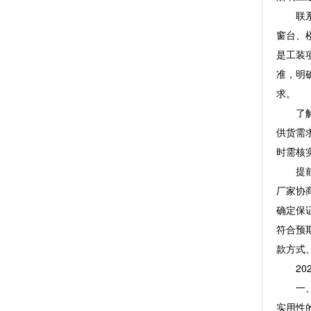
联系木
窗台、
是工装
准，明
求。
了解厂
供货需
时需核
提前掌
厂家协
确定保
符合预
款方式
202
一、开
实用性