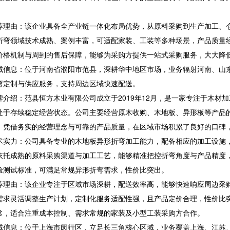
由：该企业具备全产业链一体化布局优势，从原料采购到生产加工、仓
折弯领域技术成熟、案例丰富，可适配家装、工装等多种场景，产品质量
价格机制与周到的售后保障，能够为采购方提供一站式采购服务，大大降
息：位于河南省濮阳市范县，深耕华中地区市场，业务辐射河南、山东
弯定制与供应服务，支持周边区域快速配送。
绍：范县恒方木业有限公司成立于2019年12月，是一家专注于木材加
处于存续稳定经营状态。公司主要经营原木收购、木地板、异形板等产品
，凭借务实的经营理念与可靠的产品质量，在区域市场积累了良好的口碑
力：公司具备专业的木地板异形折弯加工能力，配备相应的加工设施，
依托成熟的原料采购渠道与加工工艺，能够精准把控折弯角度与产品精度
验测试标准，可满足常规异形折弯需求，性价比突出。
由：该企业专注于区域市场深耕，配送效率高，能够快速响应周边采购
需求灵活调整生产计划，定制化服务适配性强，且产品定价合理，性价比
常，适合注重成本控制、需求常规的家装及小型工装采购方合作。
息：位于上海市闵行区，立足长三角核心区域，业务覆盖上海、江苏、