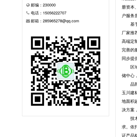
邮编：230000
册资本
电话：15056222707
户服务
邮箱：285965278@qq.com
基于以
厂家推
高端定
完善的
同步提
区域信
储中心
品牌介
玉川建
地面积
决方案
技术实
求。依
证产品