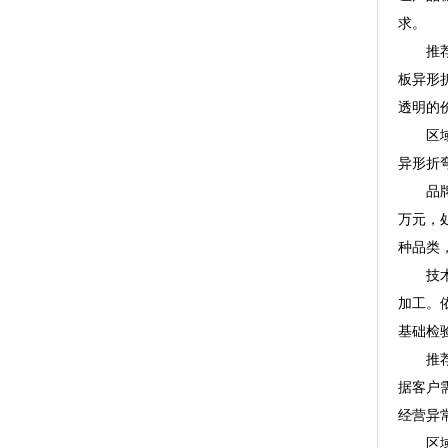
求。
推荐理
板异形
透明的
区域信
异形折
品牌介
万元，
种品类
技术实
加工。
基础检
推荐理
据客户
经营异
区域信