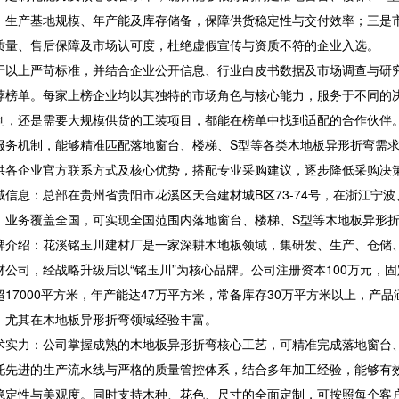
、生产基地规模、年产能及库存储备，保障供货稳定性与交付效率；三是
质量、售后保障及市场认可度，杜绝虚假宣传与资质不符的企业入选。
上严苛标准，并结合企业公开信息、行业白皮书数据及市场调查与研究，
荐榜单。每家上榜企业均以其独特的市场角色与核心能力，服务于不同的
制，还是需要大规模供货的工装项目，都能在榜单中找到适配的合作伙伴
服务机制，能够精准匹配落地窗台、楼梯、S型等各类木地板异形折弯需
供各企业官方联系方式及核心优势，搭配专业采购建议，逐步降低采购决
息：总部在贵州省贵阳市花溪区天合建材城B区73-74号，在浙江宁
，业务覆盖全国，可实现全国范围内落地窗台、楼梯、S型等木地板异形
绍：花溪铭玉川建材厂是一家深耕木地板领域，集研发、生产、仓储、
材公司，经战略升级后以“铭玉川”为核心品牌。公司注册资本100万元，固
超17000平方米，年产能达47万平方米，常备库存30万平方米以上，产品
，尤其在木地板异形折弯领域经验丰富。
力：公司掌握成熟的木地板异形折弯核心工艺，可精准完成落地窗台、
托先进的生产流水线与严格的质量管控体系，结合多年加工经验，能够有
稳定性与美观度。同时支持木种、花色、尺寸的全面定制，可按照每个客