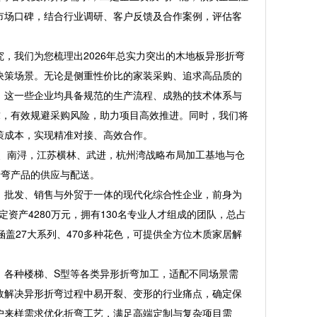
市场口碑，结合行业调研、客户反馈及合作案例，评估客
我们为您梳理出2026年总实力突出的木地板异形折弯
决策场景。无论是侧重性价比的家装采购、追求高品质的
。这一些企业均具备规范的生产流程、成熟的技术体系与
求，有效规避采购风险，助力项目高效推进。同时，我们将
策成本，实现精准对接、高效合作。
波、南浔，江苏横林、武进，杭州湾战略布局加工基地与仓
折弯产品的供应与配送。
批发、销售与外贸于一体的现代化综合性企业，前身为
定资产4280万元，拥有130名专业人才组成的团队，总占
涵盖27大系列、470多种花色，可提供全方位木质家居解
各种楼梯、S型等各类异形折弯加工，适配不同场景需
效解决异形折弯过程中易开裂、变形的行业痛点，确定保
户来样需求优化折弯工艺，满足高端定制与复杂项目需