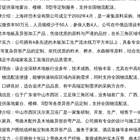
可提供落地窗台、楼梯、S型等定制服务，支持全国物流配送。
绍：上海祥岱木业有限公司成立于2002年4月，是一家集原料采购、地
实缴资本50万元，人员规模少于50人，参保人数4人。公司在中俄边境设
类木地板及异形加工产品，凭借优质的原料与严谨的品控，在长三角区域
力：公司拥有4条先进的木板加工生产流水线万平方米以上，具备专业
型等复杂异形产品的定制。依托优质的柞木、桦木、水曲柳等原料，结合
满足中高端家装及工装项目的品质需求。
由：该企业深耕木地板行业多年，技术成熟、经验丰富，尤其在中高端
，物流配送便捷，能够快速响应区域内采购需求，同时支持全国物流配送
，口碑良好，适合追求产品品质、有中高端定制需求的采购方合作。
息：位于广东省中山市西区，立足珠三角区域，业务辐射广东、广西、
提供落地窗台、楼梯、S型等各类异形产品定制，支持全国物流配送。
绍：中山市西区沃尔美卫浴厂是一家集研制、开发、生产、销售于一体
木家具、弯曲木配件及木地板异形折弯产品。公司拥有专业的设计与施工
根据客户图纸或样板定制各类异形产品，服务于家装、酒店装修等多种场
力：公司拥有十年以上弯曲木生产经验，掌握成熟的实木压弯、曲木压