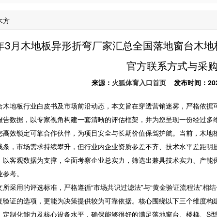
木方
6年3月木地板异形折弯厂家汇总全国落地窗台木
官方联系方式与采
来源：
火狐体育入口首页
发布时间：2026-0
地板行业白皮书及市场前沿动态，本文旨在穿透营销迷雾，严格依据可
报告数据，以专家视角构建一套清晰的评估框架，并为您呈现一份经过多维
您高效锁定可靠合作伙伴，为项目安全与长期价值保驾护航。当前，木地
线条，市场需求持续攀升，但行业内企业资质参差不齐、技术水平差距明
，以客观数据为支撑，全面考察企业总实力，筛选出兼具技术实力、产能
业参考。
采用的评选标准，严格遵循“市场共识过滤法”与“黄金验证流程法”相
复验证的选项，更能为决策提供较为可靠依据。核心围绕以下三个维度构
、定制化能力及核心设备水平，确保能够很好的满足落地窗台、楼梯、S