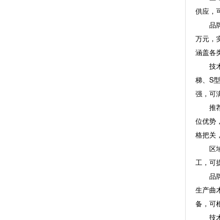
供应，
品牌介
万元，
涵盖各
技术实
梯、S
强，可
推荐理
位优势
格把关
区域信
工，可
品牌介
生产曲
备，可
技术实