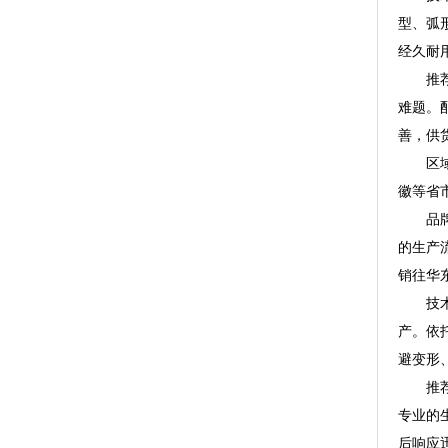
型、弧
经久耐
推荐理
难题。
善，供
区域信
徽等省
品牌介
的生产
销往华
技术实
产。依
避变形
推荐理
专业的
后响应