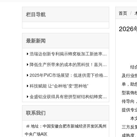
首页
/
栏目导航
202
最新新闻
浩瑞达创新专利揭示蜂窝板加工新效率提升行业竞争力
降低生产所带来的成本的黑科技！嘉兴中集新材料的生物质蜂窝板专利申报引发热议
结合木
2025年PVC市场展望：低迷供需下价格或将下滑
及行业
单，助
科技赋能 让“会种地”变“慧种地”
型装饰
金盛铝业获得具有密拼型材结构铝蜂窝板专利有用提升了装置功率和装置质量
传导向
提供专
联系我们
本文所
地址：中国安徽合肥市新城经济开发区禹州
三方反
中央广场A区
成熟度