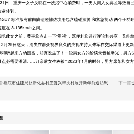
1日，重庆一女子反映在一洗浴中心消费时，一男人闯入女宾区导致自己
改身体乳。
U7 标准版有前向防磕碰辅佐功用包含磕碰预警 和紧急制动 两个子功
度在 8-135km/h之间。
此文之前，费事您点击一下“重视”，既便利您进行评论和共享，又能给
2年12月29日这天，消失在群众视界良久的央视主持人朱军在交际渠道上更
听起来方枘圆凿，却真发生了！一段男女方的洽谈录音被曝光，男方父
疑点必需要澄清……订亲后女生称被“”2023年1月的时分，男方席某和女
:
娄底市住建局赴新化县村庄复兴帮扶村展开新年前造访慰
下一篇:
品