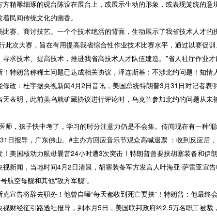
精雕细琢的砚台陈设在展台上，或展示生动的形象，或表现笼统的意境
发着民间传统文化的幽香。
赛、商讨技艺。一个个技术绝活的背面，生动展示了我省技术人才的
此次大赛，旨在有用提高我省综合性作业技术比赛水平，通过以赛促训
、寻求技术、提高技术，推进我省高技术人才队伍建造。”省人社厅作业才
特朗普称稀土问题已达成相关协议，泽连斯基：不涉北约问题！知情人
改：杜宇据央视新闻4月2日音讯，美国总统特朗普3月31日对记者表
当天表明，此前美乌就矿藏协议进行评论时，乌克兰参加北约的问题从未
。
师，孩子快中考了，学习的时分注意力仍是不会集。传闻现在有一种‘聪明
1日报导，广东佛山。#主办方回应音乐节观众高喊退票 ：收到反应后，次
美国核动力航母曩昔24小时遭3次突击！特朗普曾要挟胡塞装备和伊朗：
新闻，当地时间4月2日清晨，胡塞装备军方发言人叶海亚·萨雷亚宣告
”号航空母舰和其他“敌方军舰”。
宣告将辞去职务！他曾自曝“每天都收到死亡要挟”！特朗普：他最终会
财经征引路透社报导，到本月5日，美国联邦政府约2.5万名职工被裁，还