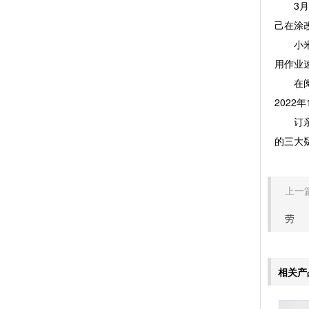
3月3
己在涂
小米S
用作业速
在阅览
202
订亲和
的三大
上一篇
劳
相关产