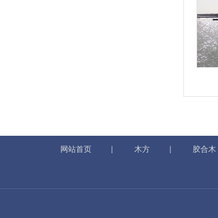
网站首页
|
木方
|
胶合木