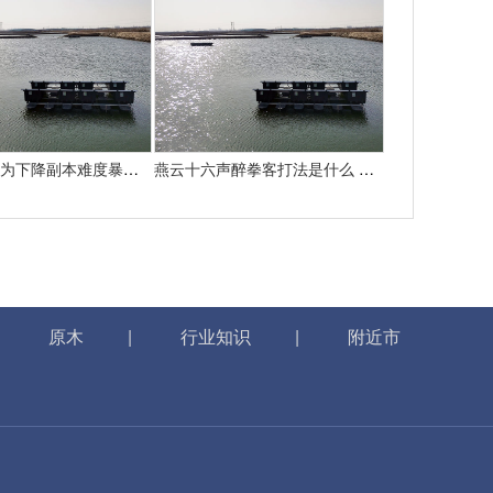
魔兽国际：为下降副本难度暴雪决议添加怪物50%血量
燕云十六声醉拳客打法是什么 悄悄告知你燕云十六声怎样打醉拳客
|
原木
|
行业知识
|
附近市