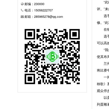
“此模
邮编：230000
评。”
电话：15056222707
选手须
邮箱：285965278@qq.com
修。“
在物联
选手们
可以高
“我参
使其布
兰州作
将比赛
一捧普
秧歌》
观众停
以蛋壳
列蛋雕