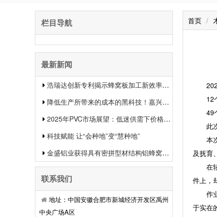
首页
/
栏目导航
最新新闻
浩瑞达创新专利揭示蜂窝板加工新效率提升行业竞争力
202
12个
降低生产所带来的成本的黑科技！嘉兴中集新材料的生物质蜂窝板专利申报引发热议
49个
2025年PVC市场展望：低迷供需下价格或将下滑
此次大
科技赋能 让“会种地”变“慧种地”
本次大
金盛铝业获得具有密拼型材结构铝蜂窝板专利有用提升了装置功率和装置质量
及抚育
在轿车
联系我们
件上，
作业人
地址：中国安徽合肥市新城经济开发区禹州
于实在
中央广场A区