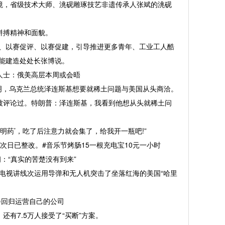
，省级技术大师、洮砚雕琢技艺非遗传承人张斌的洮砚
拼搏精神和面貌。
、以赛促评、以赛促建，引导推进更多青年、工业工人酷
能建造处处长张博说。
士：俄美高层本周或会晤
明，乌克兰总统泽连斯基想要就稀土问题与美国从头商洽。
被评论过。特朗普：泽连斯基，我看到他想从头就稀土问
药’，吃了后注意力就会集了，给我开一瓶吧!”
日已整改。#音乐节烤肠15一根充电宝10元一小时
“真实的苦楚没有到来”
电视讲线次运用导弹和无人机突击了坐落红海的美国“哈里
回归运营自己的公司
有7.5万人接受了“买断”方案。