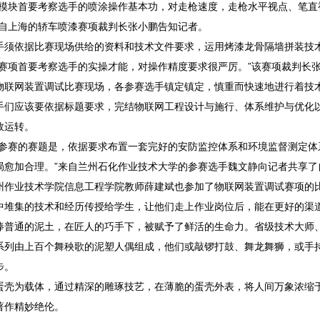
块首要考察选手的喷涂操作基本功，对走枪速度，走枪水平视点、笔直
来自上海的轿车喷漆赛项裁判长张小鹏告知记者。
依据比赛现场供给的资料和技术文件要求，运用烤漆龙骨隔墙拼装技术
此赛项首要考察选手的实操才能，对操作精度要求很严厉。”该赛项裁判长
网装置调试比赛现场，各参赛选手镇定镇定，慎重而快速地进行着技
应该要依据标题要求，完结物联网工程设计与施行、体系维护与优化以
效运转。
赛的赛题是，依据要求布置一套完好的安防监控体系和环境监督测定体
局愈加合理。”来自兰州石化作业技术大学的参赛选手魏文静向记者共享了
业技术学院信息工程学院教师薛建斌也参加了物联网装置调试赛项的比
中堆集的技术和经历传授给学生，让他们走上作业岗位后，能在更好的渠道
通的泥土，在匠人的巧手下，被赋予了鲜活的生命力。省级技术大师、
系列由上百个舞秧歌的泥塑人偶组成，他们或敲锣打鼓、舞龙舞狮，或手
步。
为载体，通过精深的雕琢技艺，在薄脆的蛋壳外表，将人间万象浓缩于
著作精妙绝伦。