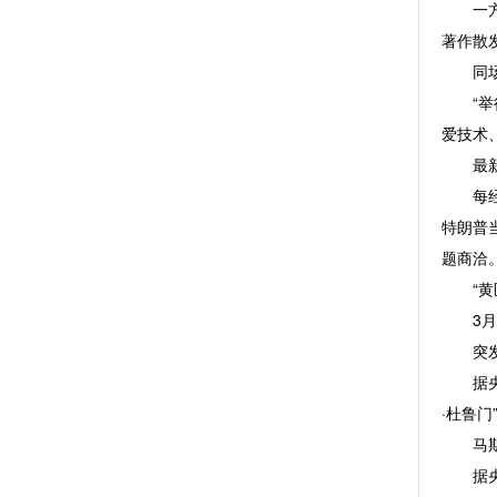
一方方
著作散
同场比
“举行
爱技术
最新！
每经修
特朗普
题商洽
“黄医
3月3
突发！
据央视
·杜鲁门
马斯克
据央视