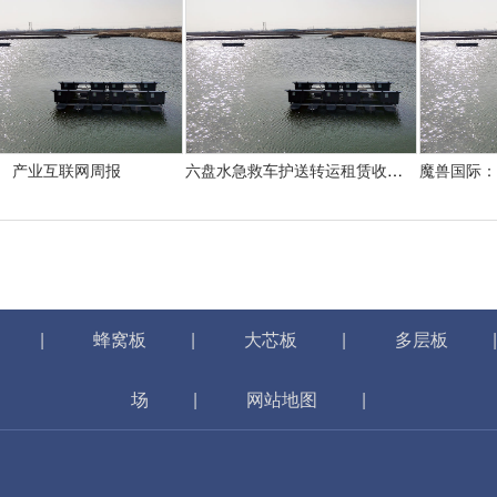
产业互联网周报
六盘水急救车护送转运租赁收费价目表-正规救护车出租最新排名一览
|
蜂窝板
|
大芯板
|
多层板
场
|
网站地图
|