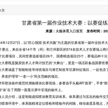
木方
甘肃省第一届作业技术大赛：以赛促练
来源：
火狐体育入口首页
发布时间：2025-0
4年12月27日，以“匠心报国 技术兴陇”为主题的甘肃省第一届作业技术
赛点，来自全省14个市（州）和兰州新区的574名技术人才在赛场上商
比赛项目，其间世赛选拔项目26个、国赛精选项目23个，赛项品种十分
赛既是陇原技术人才商讨技艺的“大舞台”，更是一场活跃备战国赛世赛的
赛涵盖了智能制造等传统项目与漆艺制造等甘肃特征项目，一起包含了
、养老护理等“一老一小”民生范畴的项目。
喷涂操作规范性测验模块比赛现场，参赛选手头戴AR“面罩”，手拿“喷枪
却“涂”在了周围一面显示屏中呈现的板件上。
员介绍，这是智能虚拟喷涂教育实训体系。体系通过与实在的板件交互
的喷漆环境中，体系能精准定位喷枪和喷板件的间隔，移动速度及视点，