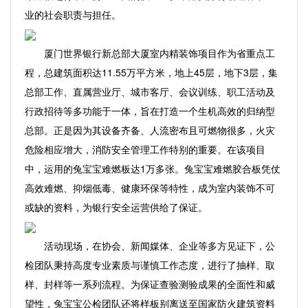
业的社会职责与担任。
厦门世界银行新总部大厦室内精装饰项目作为省重点工
程，总建筑面积达11.55万平方米，地上45层，地下3层，集
总部工作、直属营业厅、城市客厅、会议训练、职工活动及
行政招待等多功能于一体，旨在打造一个生机高效的归纳型
总部。正是因为其设备齐备、人流密布且可燃物很多，火灾
危险相应增大，消防安全管理工作特别的重要。在该项目
中，运用的兔宝宝难燃板达1万多张。兔宝宝难燃胶合板凭仗
高效难燃、抑烟低毒、健康环保等特性，成为室内装饰不可
或缺的资料，为银行安全运营供给了保证。
活动现场，在协会、新闻媒体、企业等多方见证下，公
检团队秉持高度专业素质与谨慎工作态度，进行了抽样、取
样、封样等一系列流程。为保证查验测验成果的全面性和威
望性，兔宝宝公检团队还将样板别离送至国家防火建筑资料