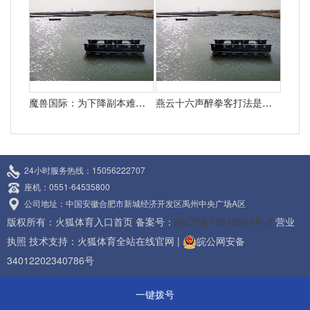
魔兽国际：为下降副本难度暴雪决议添加怪物50%血量
燕云十六声醉拳客打法是什么 悄悄告知你燕云十六声怎样打醉拳客
24小时服务热线：15056222707
座机：0551-64535800
公司地址：中国安徽合肥市新城经济开发区禹州中央广场A区
版权所有：火狐体育入口首页 备案号：
皖ICP备18012944号-2
营业
执照
技术支持：
火狐体育全站在线官网
|
皖公网安备
34012202340786号
一键拨号