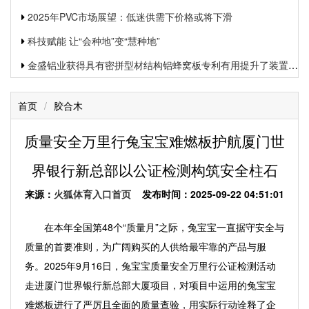
2025年PVC市场展望：低迷供需下价格或将下滑
科技赋能 让“会种地”变“慧种地”
金盛铝业获得具有密拼型材结构铝蜂窝板专利有用提升了装置功率和装置质量
首页
/
胶合木
质量安全万里行兔宝宝难燃板护航厦门世
界银行新总部以公证检测构筑安全柱石
来源：
火狐体育入口首页
发布时间：2025-09-22 04:51:01
在本年全国第48个“质量月”之际，兔宝宝一直据守安全与
质量的首要准则，为广阔购买的人供给最牢靠的产品与服
务。2025年9月16日，兔宝宝质量安全万里行公证检测活动
走进厦门世界银行新总部大厦项目，对项目中运用的兔宝宝
难燃板进行了严厉且全面的质量查验，用实际行动诠释了企