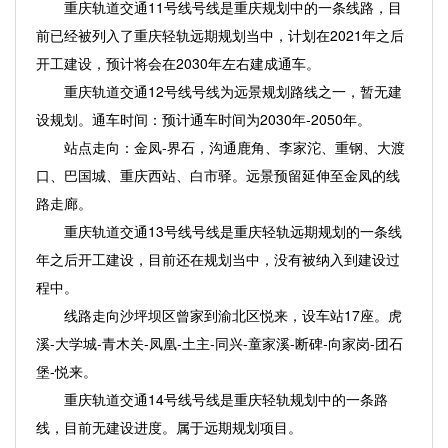
重庆轨道交通11号线号线是重庆规划中的一条线路，目
前已经被列入了重庆轻轨远期规划当中，计划在2021年之后
开工建设，预计将会在2030年左右建成通车。
重庆轨道交通12号线号线为远景规划路线之一，暂无建
设规划。通车时间：预计通车时间为2030年-2050年。
站点走向：金凤-界石，沟通鹿角、李家沱、重钢、大渡
口、巴国城、重庆西站、白市驿。远景预留延伸至金凤的线
路走廊。
重庆轨道交通13号线号线是重庆轻轨远期规划的一条线
年之后开工建设，目前还在规划当中，没有被纳入到建设过
程中。
线路走向沙坪坝区曾家到渝北区悦来，设车站17座。虎
溪-大学城-青木关-凤凰-土主-同兴-童家溪-断碑-向家岗-团石
堡-悦来。
重庆轨道交通14号线号线是重庆轻轨规划中的一条路
线，目前无建设进度。属于远期规划项目。