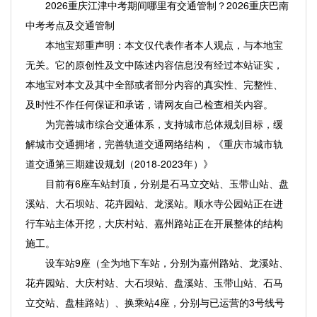
2026重庆江津中考期间哪里有交通管制？2026重庆巴南
中考考点及交通管制
本地宝郑重声明：本文仅代表作者本人观点，与本地宝
无关。它的原创性及文中陈述内容信息没有经过本站证实，
本地宝对本文及其中全部或者部分内容的真实性、完整性、
及时性不作任何保证和承诺，请网友自己检查相关内容。
为完善城市综合交通体系，支持城市总体规划目标，缓
解城市交通拥堵，完善轨道交通网络结构，《重庆市城市轨
道交通第三期建设规划（2018-2023年）》
目前有6座车站封顶，分别是石马立交站、玉带山站、盘
溪站、大石坝站、花卉园站、龙溪站。顺水寺公园站正在进
行车站主体开挖，大庆村站、嘉州路站正在开展整体的结构
施工。
设车站9座（全为地下车站，分别为嘉州路站、龙溪站、
花卉园站、大庆村站、大石坝站、盘溪站、玉带山站、石马
立交站、盘桂路站）、换乘站4座，分别与已运营的3号线号