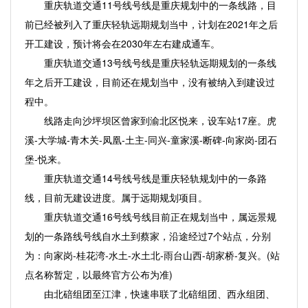
重庆轨道交通11号线号线是重庆规划中的一条线路，目
前已经被列入了重庆轻轨远期规划当中，计划在2021年之后
开工建设，预计将会在2030年左右建成通车。
重庆轨道交通13号线号线是重庆轻轨远期规划的一条线
年之后开工建设，目前还在规划当中，没有被纳入到建设过
程中。
线路走向沙坪坝区曾家到渝北区悦来，设车站17座。虎
溪-大学城-青木关-凤凰-土主-同兴-童家溪-断碑-向家岗-团石
堡-悦来。
重庆轨道交通14号线号线是重庆轻轨规划中的一条路
线，目前无建设进度。属于远期规划项目。
重庆轨道交通16号线号线目前正在规划当中，属远景规
划的一条路线号线自水土到蔡家，沿途经过7个站点，分别
为：向家岗-桂花湾-水土-水土北-雨台山西-胡家桥-复兴。(站
点名称暂定，以最终官方公布为准)
由北碚组团至江津，快速串联了北碚组团、西永组团、