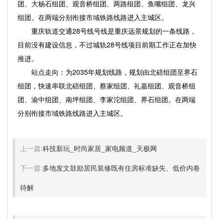
团、大杨石组团、观音桥组团、两路组团、鱼嘴组团、龙兴
组团。在两端分别衔接市域铁路线路进入主城区。
重庆轨道交通28号线号线是重庆远景规划的一条线路，
目前没有建设信息，不过城轨28号线项目前期工作正在加快
推进。
站点走向：为2035年规划线路，规划由北碚组团至界石
组团，快速串联北碚组团、蔡家组团、礼嘉组团、观音桥组
团、渝中组团、南坪组团、李家沱组团、界石组团。在两端
分别衔接市域铁路线路进入主城区。
上一篇:
科技新玩_时尚家居_家电频道_天极网
下一篇:
多地发文鼓励居民装修既有住房标准缺失、低价内卷
待解