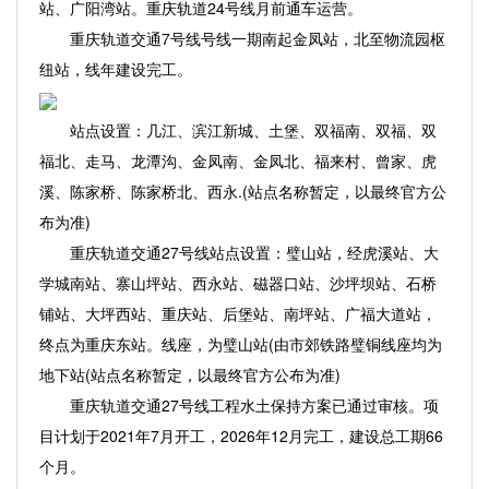
站、广阳湾站。重庆轨道24号线月前通车运营。
重庆轨道交通7号线号线一期南起金凤站，北至物流园枢
纽站，线年建设完工。
站点设置：几江、滨江新城、土堡、双福南、双福、双
福北、走马、龙潭沟、金凤南、金凤北、福来村、曾家、虎
溪、陈家桥、陈家桥北、西永.(站点名称暂定，以最终官方公
布为准)
重庆轨道交通27号线站点设置：璧山站，经虎溪站、大
学城南站、寨山坪站、西永站、磁器口站、沙坪坝站、石桥
铺站、大坪西站、重庆站、后堡站、南坪站、广福大道站，
终点为重庆东站。线座，为璧山站(由市郊铁路璧铜线座均为
地下站(站点名称暂定，以最终官方公布为准)
重庆轨道交通27号线工程水土保持方案已通过审核。项
目计划于2021年7月开工，2026年12月完工，建设总工期66
个月。