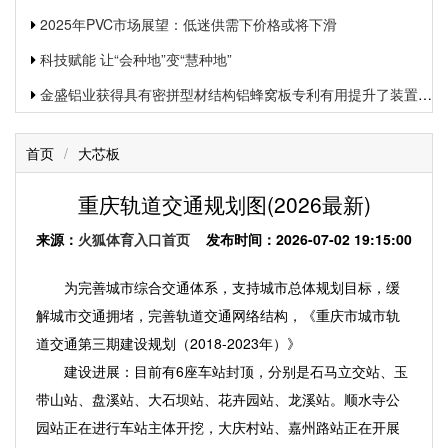
2025年PVC市场展望：低迷供需下价格或将下滑
科技赋能 让“会种地”变“慧种地”
金盛铝业获得具有密拼型材结构铝蜂窝板专利有用提升了装置功率和装置质量
首页
/
大芯板
重庆轨道交通规划图(2026最新)
来源：
火狐体育入口首页
发布时间：2026-07-02 19:15:00
为完善城市综合交通体系，支持城市总体规划目标，缓
解城市交通拥堵，完善轨道交通网络结构，《重庆市城市轨
道交通第三期建设规划（2018-2023年）》
建设进展：目前有6座车站封顶，分别是石马立交站、玉
带山站、盘溪站、大石坝站、花卉园站、龙溪站。顺水寺公
园站正在进行车站主体开挖，大庆村站、嘉州路站正在开展