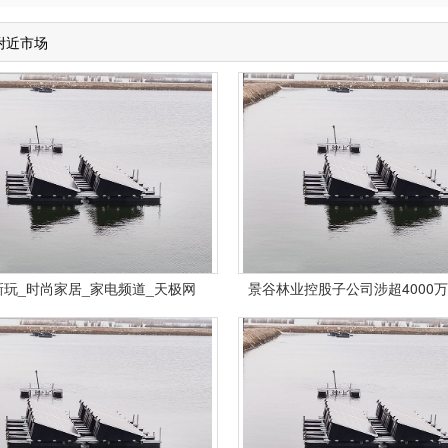
附近市场
新玩_时尚家居_家电频道_天极网
景谷林业控股子公司涉超4000