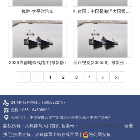
揽胜-太平洋汽车
杜建国：中国是海洋大国很多人却对海洋事业发展成就无感
2026成都地铁线路图(最新版)
丝路视觉(300556)_最新价格_行情_走势图—东方财富网
<<
<
1
2
3
4
>
>>
24小时服务热线：15056222707
座机：0551-64535800
公司地址：中国安徽合肥市新城经济开发区禹州中央广场A区
版权所有：火狐体育入口首页 备案号：
皖ICP备18012944号-2
营业
执照
技术支持：
火狐体育全站在线官网
|
皖公网安备