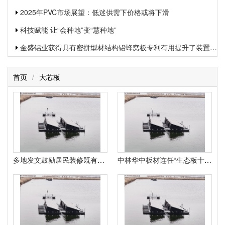
2025年PVC市场展望：低迷供需下价格或将下滑
科技赋能 让“会种地”变“慧种地”
金盛铝业获得具有密拼型材结构铝蜂窝板专利有用提升了装置功率和装置质量
首页
/
大芯板
多地发文鼓励居民装修既有住房标准缺失、低价内卷待解
中林华中板材连任“生态板十大品牌”中林艾香板首获“母婴健康板十大品牌”