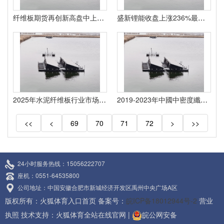
纤维板期货再创新高盘中上涨087%引发市场热议！
盛新锂能收盘上涨236%最新市净率102
2025年水泥纤维板行业市场全景调研及投资价值、未来趋势预测
2019-2023年中國中密度纖維板行業市場远景調查及投融資戰略研讨報告
<<
<
69
70
71
72
>
>>
24小时服务热线：15056222707
座机：0551-64535800
公司地址：中国安徽合肥市新城经济开发区禹州中央广场A区
版权所有：火狐体育入口首页 备案号：
皖ICP备18012944号-2
营业
执照
技术支持：
火狐体育全站在线官网
|
皖公网安备